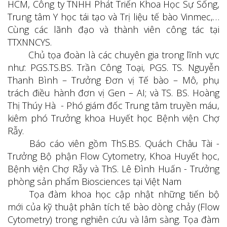
HCM, Công ty TNHH Phát Triển Khoa Học Sự Sống,
Trung tâm Y học tái tạo và Trị liệu tế bào Vinmec,…
Cùng các lãnh đạo và thành viên công tác tại
TTXNNCYS.
Chủ tọa đoàn là các chuyên gia trong lĩnh vực
như: PGS.TS.BS. Trần Công Toại, PGS. TS. Nguyễn
Thanh Bình – Trưởng Đơn vị Tế bào – Mô, phụ
trách điều hành đơn vị Gen – AI; và TS. BS. Hoàng
Thị Thúy Hà - Phó giám đốc Trung tâm truyền máu,
kiêm phó Trưởng khoa Huyết học Bệnh viện Chợ
Rẫy.
Báo cáo viên gồm ThS.BS. Quách Châu Tài -
Trưởng Bộ phận Flow Cytometry, Khoa Huyết học,
Bệnh viện Chợ Rẫy và ThS. Lê Đình Huấn - Trưởng
phòng sản phẩm Biosciences tại Việt Nam
Tọa đàm khoa học cập nhật những tiến bộ
mới của kỹ thuật phân tích tế bào dòng chảy (Flow
Cytometry) trong nghiên cứu và lâm sàng. Tọa đàm