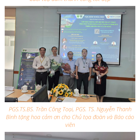
PGS.TS.BS. Trần Công Toại, PGS. TS. Nguyễn Thanh
Bình tặng hoa cảm ơn cho Chủ tọa đoàn và Báo cáo
viên