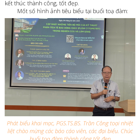
kết thúc thành công, tốt đẹp.
Mốt số hình ảnh tiêu biểu tại buổi toạ đàm:
Phát biểu khai mạc, PGS.TS.BS. Trần Công toại nhiệt
liệt chào mừng các báo cáo viên, các đại biểu. Chúc
buổi toạ đàm thành công tốt đẹp