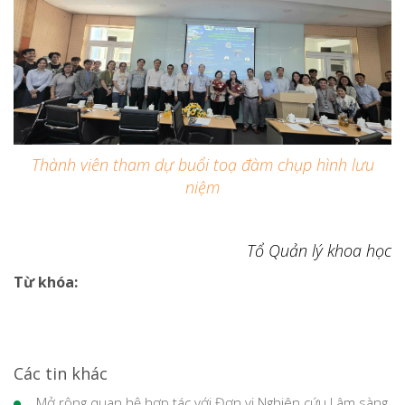
Thành viên tham dự buổi toạ đàm chụp hình lưu
niệm
Tổ Quản lý khoa học
Từ khóa:
Các tin khác
Mở rộng quan hệ hợp tác với Đơn vị Nghiên cứu Lâm sàng