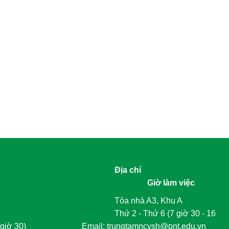
Địa chỉ
Giờ làm việc
Tòa nhà A3, Khu A
Thứ 2 - Thứ 6 (7 giờ 30 - 16
giờ 30)
	Email: trungtamncysh@pnt.edu.vn