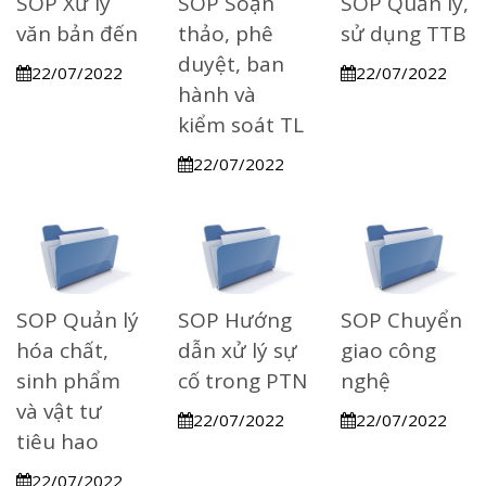
SOP Xử lý
SOP Soạn
SOP Quản lý,
văn bản đến
thảo, phê
sử dụng TTB
duyệt, ban
22/07/2022
22/07/2022
hành và
kiểm soát TL
22/07/2022
SOP Quản lý
SOP Hướng
SOP Chuyển
hóa chất,
dẫn xử lý sự
giao công
sinh phẩm
cố trong PTN
nghệ
và vật tư
22/07/2022
22/07/2022
tiêu hao
22/07/2022