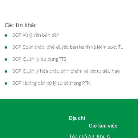
Các tin khác
SOP Xử lý văn bản đến
SOP Soạn thảo, phê duyệt, ban hành và kiểm soát TL
SOP Quản lý, sử dụng TTB
SOP Quản lý hóa chất, sinh phẩm và vật tư tiêu hao
SOP Hướng dẫn xử lý sự cố trong PTN
Địa chỉ
Giờ làm việc
Tòa nhà A3, Khu A