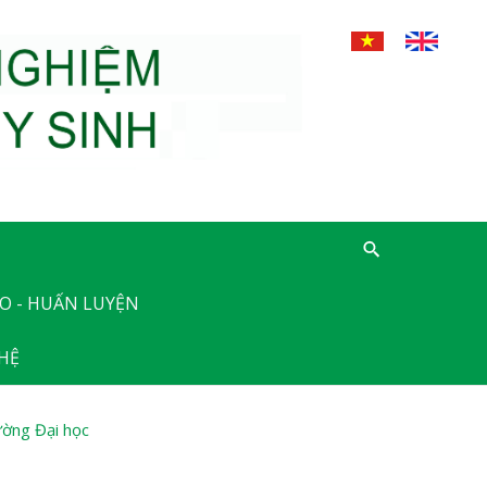
O - HUẤN LUYỆN
 HỆ
ường Đại học