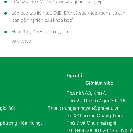
Lớp đào tạo CME “Xử lý và bảo quản mô ghép”
Lớp đào tạo liên tục CME “DXA và sức khoẻ xương: từ căn
bản đến nghiên cứu khoa học”
Hoạt động CME tại Trung tâm
20/07/2022
Địa chỉ
Giờ làm việc
Tòa nhà A3, Khu A
Thứ 2 - Thứ 6 (7 giờ 30 - 16
giờ 30)
	Email: trungtamncysh@pnt.edu.vn
Số 02 Dương Quang Trung,
phường Hòa Hưng,
Thứ 7 và Chủ nhật nghỉ
	ĐT
:
 (+84) 28 38 620 426 - Nội b